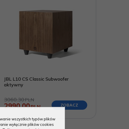
JBL L10 CS Classic Subwoofer
aktywny
3060.30
PLN
2990.00
ZOBACZ
PLN
sowanie wszystkich typów plików
anie wyłącznie plików cookies