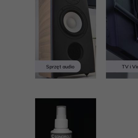
Sprzęt audio
TV i V