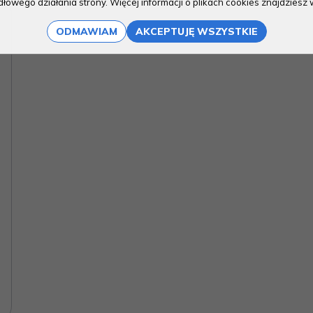
owego działania strony. Więcej informacji o plikach cookies znajdziesz 
ODMAWIAM
AKCEPTUJĘ WSZYSTKIE