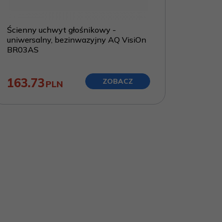
Ścienny uchwyt głośnikowy -
uniwersalny, bezinwazyjny AQ VisiOn
BR03AS
163.73
ZOBACZ
PLN