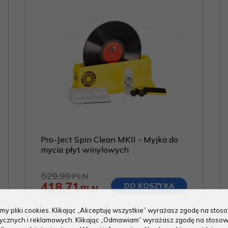
Pro-Ject Spin Clean MKII - Myjka do
mycia płyt winylowych
529.99
PLN
418.71
DO KOSZYKA
PLN
my pliki cookies. Klikając „Akceptuję wszystkie” wyrażasz zgodę na sto
stycznych i reklamowych. Klikając „Odmawiam” wyrażasz zgodę na stosow