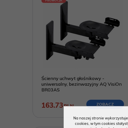
PROMOCJA
Ścienny uchwyt głośnikowy -
uniwersalny, bezinwazyjny AQ VisiOn
BR03AS
163.73
ZOBACZ
PLN
Na naszej stronie wykorzystuje
cookies, w tym cookies staty