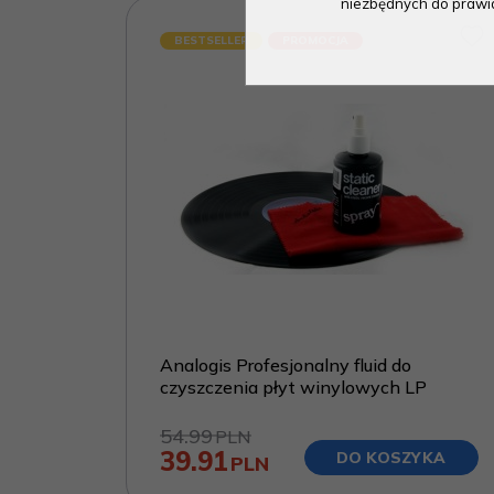
niezbędnych do prawidł
BESTSELLER
PROMOCJA
Analogis Profesjonalny fluid do
czyszczenia płyt winylowych LP
54.99
PLN
39.91
DO KOSZYKA
PLN