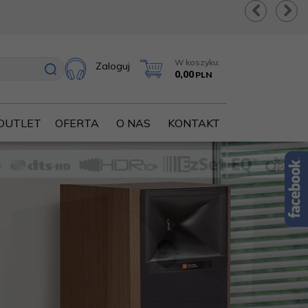
W koszyku:
Zaloguj
0,00
PLN
OUTLET
OFERTA
O NAS
KONTAKT