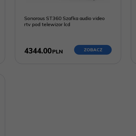
Sonorous ST360 Szafka audio video
rtv pod telewizor lcd
4344.00
ZOBACZ
PLN