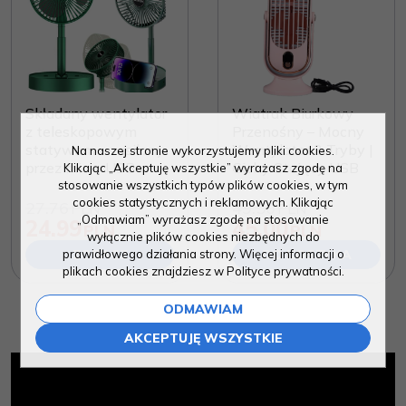
Składany wentylator
Wiatrak Biurkowy
z teleskopowym
Przenośny – Mocny
statywem – zasilany
Wentylator 3 Tryby |
Na naszej stronie wykorzystujemy pliki cookies.
przez micro USB
Cichy Stojący USB
Klikając „Akceptuję wszystkie” wyrażasz zgodę na
stosowanie wszystkich typów plików cookies, w tym
cookies statystycznych i reklamowych. Klikając
27.76
49.50
PLN
PLN
„Odmawiam” wyrażasz zgodę na stosowanie
24.99
45.00
PLN
PLN
wyłącznie plików cookies niezbędnych do
prawidłowego działania strony. Więcej informacji o
ZOBACZ
DO KOSZYKA
plikach cookies znajdziesz w Polityce prywatności.
ODMAWIAM
AKCEPTUJĘ WSZYSTKIE