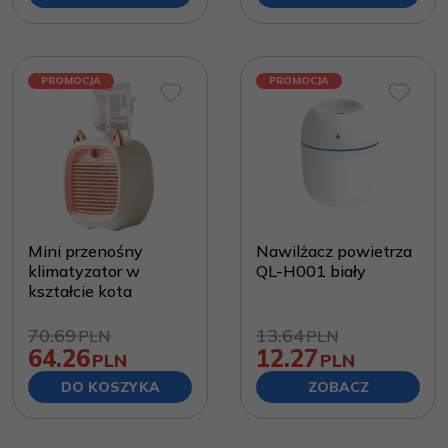
PROMOCJA
PROMOCJA
Mini przenośny
Nawilżacz powietrza
klimatyzator w
QL-H001 biały
kształcie kota
70.69
13.64
PLN
PLN
64.26
12.27
PLN
PLN
DO KOSZYKA
ZOBACZ