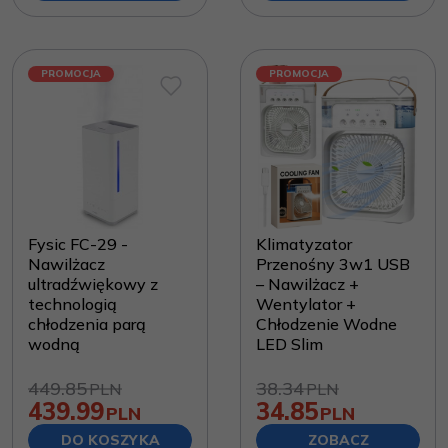
PROMOCJA
PROMOCJA
Fysic FC-29 -
Klimatyzator
Nawilżacz
Przenośny 3w1 USB
ultradźwiękowy z
– Nawilżacz +
technologią
Wentylator +
chłodzenia parą
Chłodzenie Wodne
wodną
LED Slim
449.85
38.34
PLN
PLN
439.99
34.85
PLN
PLN
DO KOSZYKA
ZOBACZ