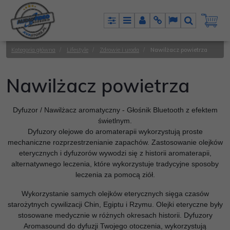
Panel
Menu
Panel
Info
Lang
Szukaj
Kategoria główna
/
Lifestyle
/
Zdrowie i uroda
/
Nawilżacz powietrza
Nawilżacz powietrza
Dyfuzor / Nawilżacz aromatyczny - Głośnik Bluetooth z efektem
świetlnym.
Dyfuzory olejowe do aromaterapii wykorzystują proste
mechaniczne rozprzestrzenianie zapachów. Zastosowanie olejków
eterycznych i dyfuzorów wywodzi się z historii aromaterapii,
alternatywnego leczenia, które wykorzystuje tradycyjne sposoby
leczenia za pomocą ziół.
Wykorzystanie samych olejków eterycznych sięga czasów
starożytnych cywilizacji Chin, Egiptu i Rzymu. Olejki eteryczne były
stosowane medycznie w różnych okresach historii. Dyfuzory
Aromasound do dyfuzji Twojego otoczenia, wykorzystują