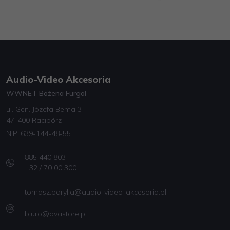
Audio-Video Akcesoria
WWNET Bożena Furgol
ul. Gen. Józefa Bema 3
47-400 Racibórz
NIP. 639-144-48-55
885 440 803
+32 / 70 00 300
tomasz.barylla@audio-video-akcesoria.pl
biuro@avastore.pl