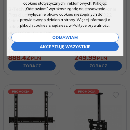
cookies statystycznych i reklamowych. Klikając
B-Tech BT9903
B-Tech Mocowanie
„Odmawiam” wyrażasz zgodę na stosowanie
wyłącznie plików cookies niezbędnych do
Płaski uchwyt
sufitowe BT7822
prawidłowego działania strony. Więcej informacji o
ścienny do montażu
plikach cookies znajdziesz w Polityce prywatności.
telewizora o
przekątnej powyżej
ODMAWIAM
65"
AKCEPTUJĘ WSZYSTKIE
1213.00
253.50
PLN
PLN
888.42
249.99
PLN
PLN
ZOBACZ
ZOBACZ
PROMOCJA
PROMOCJA