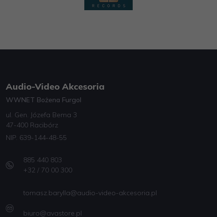
Audio-Video Akcesoria
WWNET Bożena Furgol
ul. Gen. Józefa Bema 3
47-400 Racibórz
NIP. 639-144-48-55
885 440 803
+32 / 70 00 300
tomasz.barylla@audio-video-akcesoria.pl
biuro@avastore.pl