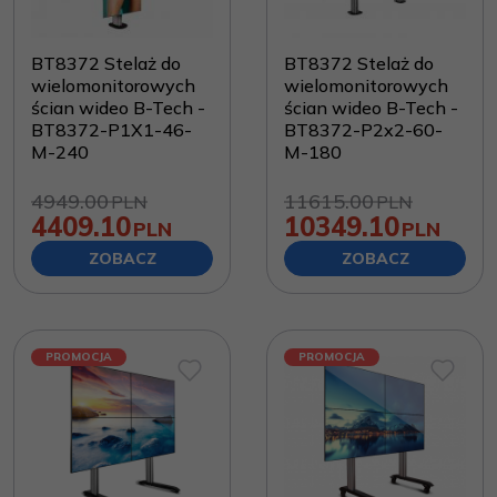
BT8372 Stelaż do
BT8372 Stelaż do
wielomonitorowych
wielomonitorowych
ścian wideo B-Tech -
ścian wideo B-Tech -
BT8372-P1X1-46-
BT8372-P2x2-60-
M-240
M-180
4949.00
11615.00
PLN
PLN
4409.10
10349.10
PLN
PLN
ZOBACZ
ZOBACZ
PROMOCJA
PROMOCJA