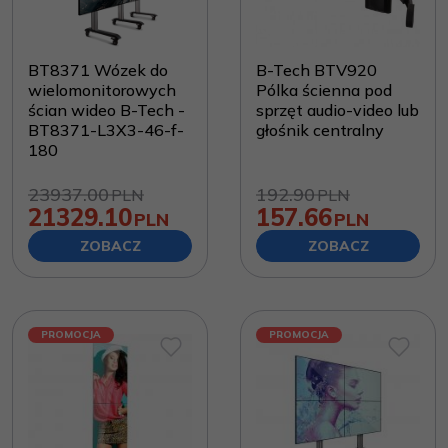
BT8371 Wózek do
B-Tech BTV920
wielomonitorowych
Pólka ścienna pod
ścian wideo B-Tech -
sprzęt audio-video lub
BT8371-L3X3-46-f-
głośnik centralny
180
23937.00
192.90
PLN
PLN
21329.10
157.66
PLN
PLN
ZOBACZ
ZOBACZ
PROMOCJA
PROMOCJA