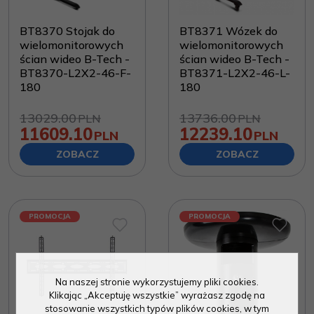
BT8370 Stojak do
BT8371 Wózek do
wielomonitorowych
wielomonitorowych
ścian wideo B-Tech -
ścian wideo B-Tech -
BT8370-L2X2-46-F-
BT8371-L2X2-46-L-
180
180
13029.00
13736.00
PLN
PLN
11609.10
12239.10
PLN
PLN
ZOBACZ
ZOBACZ
PROMOCJA
PROMOCJA
Na naszej stronie wykorzystujemy pliki cookies.
Klikając „Akceptuję wszystkie” wyrażasz zgodę na
stosowanie wszystkich typów plików cookies, w tym