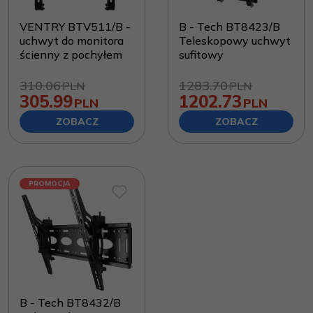
VENTRY BTV511/B -
B - Tech BT8423/B
uchwyt do monitora
Teleskopowy uchwyt
ścienny z pochyłem
sufitowy
310.06
1283.70
PLN
PLN
305.99
1202.73
PLN
PLN
ZOBACZ
ZOBACZ
PROMOCJA
B - Tech BT8432/B