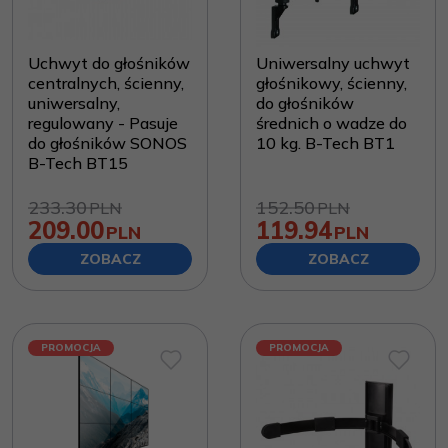
Uchwyt do głośników
Uniwersalny uchwyt
centralnych, ścienny,
głośnikowy, ścienny,
uniwersalny,
do głośników
regulowany - Pasuje
średnich o wadze do
do głośników SONOS
10 kg. B-Tech BT1
B-Tech BT15
233.30
152.50
PLN
PLN
209.00
119.94
PLN
PLN
ZOBACZ
ZOBACZ
PROMOCJA
PROMOCJA