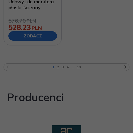
Uchwyt do monitora
płaski, ścienny
576.70
PLN
528.23
PLN
ZOBACZ
1
2
3
4
...
10
Producenci