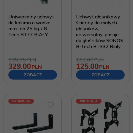
Uniwersalny uchwyt
Uchwyt głośnikowy
do kolumn o wadze
ścienny do małych
max. do 25 kg. / B-
głośników,
Tech BT77 BIAŁY
uniwersalny, pasuje
do głośników SONOS
B-Tech BT332 Biały
339.35
162.60
PLN
PLN
329.00
125.00
PLN
PLN
ZOBACZ
ZOBACZ
PROMOCJA
PROMOCJA