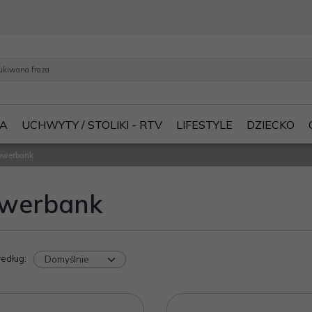
IA
UCHWYTY / STOLIKI - RTV
LIFESTYLE
DZIECKO
owerbank
werbank
według
: