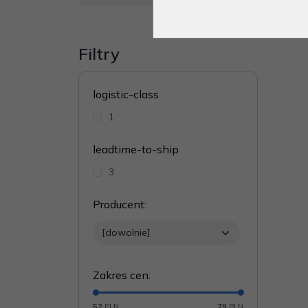
Filtry
logistic-class
1
leadtime-to-ship
3
Producent
:
Zakres cen
:
52
PLN
79
PLN