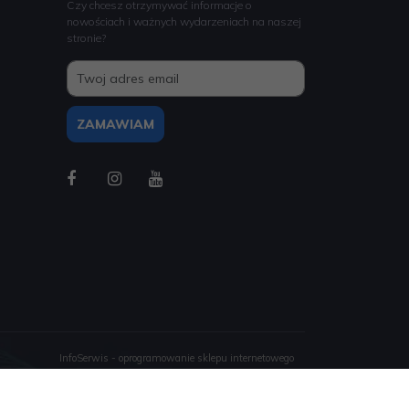
Czy chcesz otrzymywać informacje o
nowościach i ważnych wydarzeniach na naszej
stronie?
InfoSerwis
-
oprogramowanie sklepu internetowego