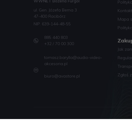
WWNET Bożena Furgol
Polityk
ul. Gen. Józefa Bema 3
Kontakt
47-400 Racibórz
Mapa s
NIP. 639-144-48-55
Polityk
885 440 803
Zaku
+32 / 70 00 300
Jak za
tomasz.barylla@audio-video-
Regula
akcesoria.pl
Transp
Zgłoś z
biuro@avastore.pl