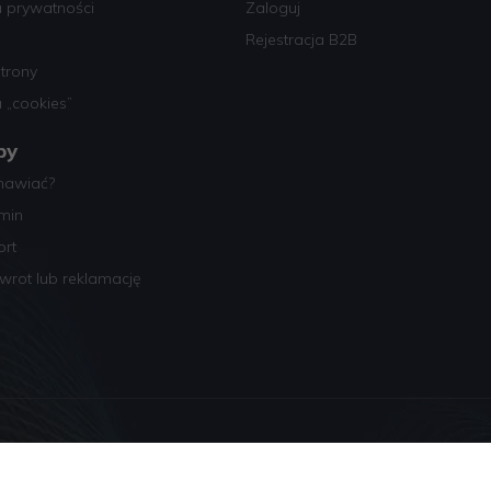
a prywatności
Zaloguj
Rejestracja B2B
trony
a „cookies”
py
mawiać?
min
ort
wrot lub reklamację