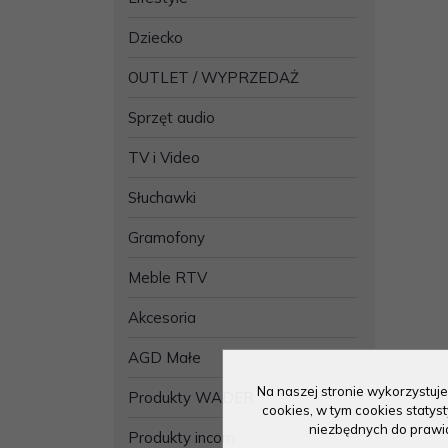
Dziecko
OUTLET / WYPRZEDAŻ
Sprzęt audio
TV i Video
Słuchawki
Gramofony
Meble RTV
Akcesoria
AGD Małe
Na naszej stronie wykorzystuje
Produkty WADER
cookies, w tym cookies staty
niezbędnych do prawidł
Produkty incom