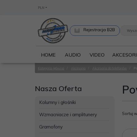
PLN
Rejestracja B2B
HOME
AUDIO
VIDEO
AKCESOR
Kategoria główna
/
Akcesoria
/
Akcesoria do telefonów
/
P
Po
Nasza Oferta
Kolumny i głośniki
Sortuj 
Wzmacniacze i amplitunery
Gramofony