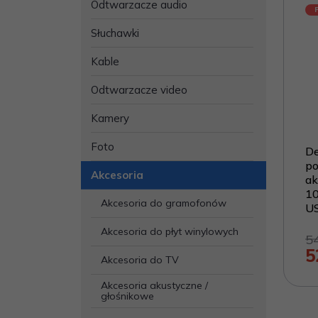
Odtwarzacze audio
Słuchawki
Kable
Odtwarzacze video
Kamery
Foto
D
po
Akcesoria
ak
10
Akcesoria do gramofonów
US
Akcesoria do płyt winylowych
5
5
Akcesoria do TV
Akcesoria akustyczne /
głośnikowe