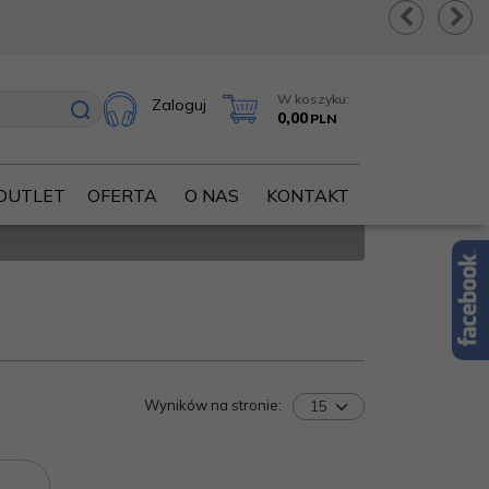
W koszyku:
Zaloguj
0,00
PLN
OUTLET
OFERTA
O NAS
KONTAKT
Wyników na stronie
: