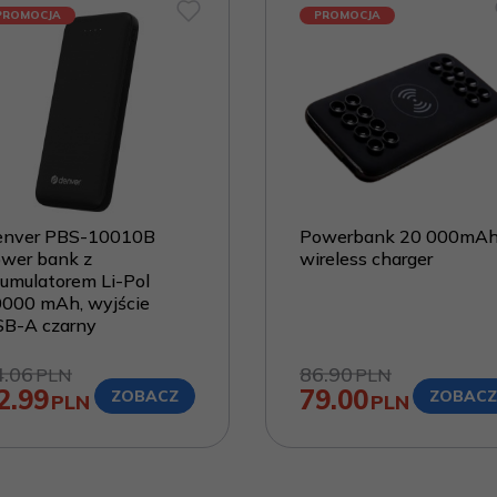
PROMOCJA
PROMOCJA
enver PBS-10010B
Powerbank 20 000mA
wer bank z
wireless charger
umulatorem Li-Pol
000 mAh, wyjście
B-A czarny
4.06
86.90
PLN
PLN
2.99
79.00
ZOBACZ
ZOBAC
PLN
PLN