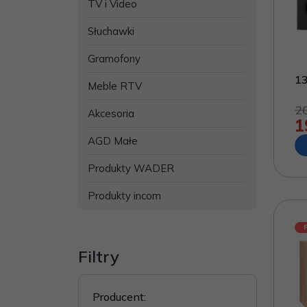
TV i Video
Słuchawki
Gramofony
1
Meble RTV
2
Akcesoria
1
AGD Małe
Produkty WADER
Produkty incom
Filtry
Producent
: