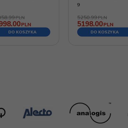
9
058.99
5250.99
PLN
PLN
998.00
5198.00
PLN
PLN
DO KOSZYKA
DO KOSZYKA