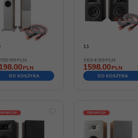
0
11
250.99
1614.99
PLN
PLN
198.00
1598.00
PLN
PLN
DO KOSZYKA
DO KOSZYKA
PROMOCJA
PROMOCJA