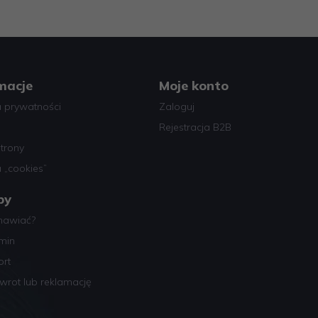
macje
Moje konto
a prywatności
Zaloguj
Rejestracja B2B
trony
a „cookies”
py
mawiać?
min
ort
wrot lub reklamację