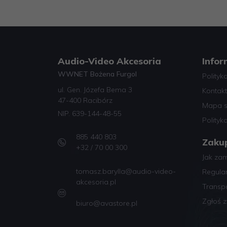
Audio-Video Akcesoria
Infor
WWNET Bożena Furgol
Polityk
ul. Gen. Józefa Bema 3
Kontakt
47-400 Racibórz
Mapa s
NIP. 639-144-48-55
Polityk
885 440 803
Zaku
+32 / 70 00 300
Jak za
tomasz.barylla@audio-video-
Regula
akcesoria.pl
Transp
Zgłoś z
biuro@avastore.pl