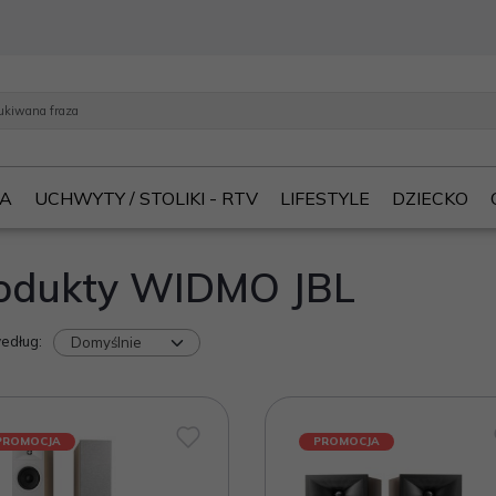
IA
UCHWYTY / STOLIKI - RTV
LIFESTYLE
DZIECKO
odukty WIDMO JBL
według
:
PROMOCJA
PROMOCJA