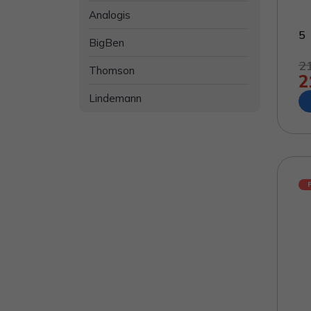
Analogis
5
BigBen
2
Thomson
2
Lindemann