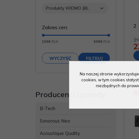
2
Zakres cen
:
2
1598
PLN
5998
PLN
2
Na naszej stronie wykorzystuje
cookies, w tym cookies staty
niezbędnych do prawidł
Producenci i porady
B-Tech
Sonorous Neo
Acoustique Quality