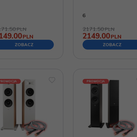
6
171.50
2171.50
PLN
PLN
149.00
2149.00
PLN
PLN
ZOBACZ
ZOBACZ
PROMOCJA
PROMOCJA