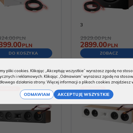
3
424.00
2929.00
PLN
PLN
399.00
2899.00
PLN
PLN
DO KOSZYKA
ZOBACZ
my pliki cookies. Klikając „Akceptuję wszystkie” wyrażasz zgodę na sto
stycznych i reklamowych. Klikając „Odmawiam” wyrażasz zgodę na stosow
owego działania strony. Więcej informacji o plikach cookies znajdziesz 
PROMOCJA
PROMOCJA
ODMAWIAM
AKCEPTUJĘ WSZYSTKIE