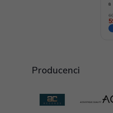
8
6
5
Producenci