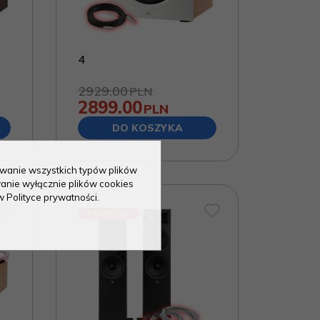
4
2929.00
PLN
2899.00
PLN
DO KOSZYKA
sowanie wszystkich typów plików
anie wyłącznie plików cookies
w Polityce prywatności.
PROMOCJA