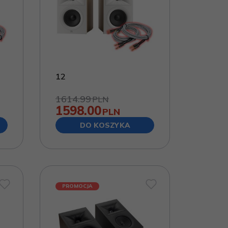
12
1614.99
PLN
1598.00
PLN
DO KOSZYKA
PROMOCJA