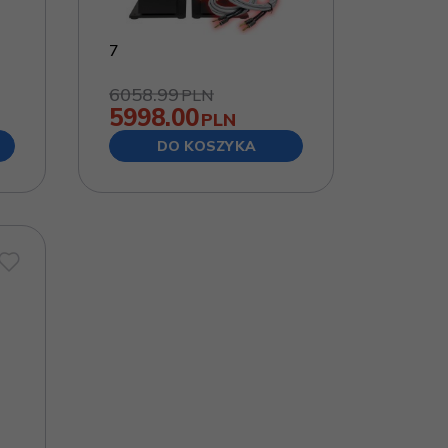
7
6058.99
PLN
5998.00
PLN
DO KOSZYKA