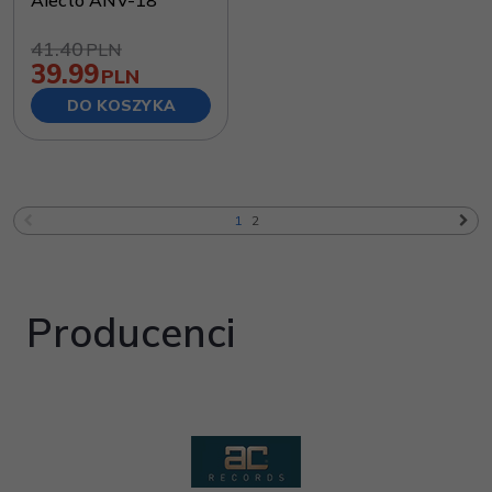
Alecto ANV-18
41.40
PLN
39.99
PLN
DO KOSZYKA
1
2
Producenci