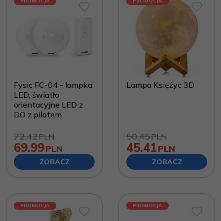
PROMOCJA
PROMOCJA
Fysic FC-04 - lampka
Lampa Księżyc 3D
LED, światło
orientacyjne LED z
DO z pilotem
72.42
50.45
PLN
PLN
69.99
45.41
PLN
PLN
ZOBACZ
ZOBACZ
PROMOCJA
PROMOCJA