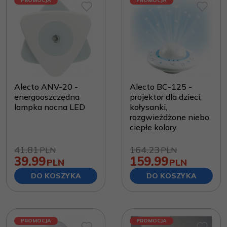
PROMOCJA
PROMOCJA
Alecto ANV-20 -
Alecto BC-125 -
energooszczędna
projektor dla dzieci,
lampka nocna LED
kołysanki,
rozgwieżdżone niebo,
ciepłe kolory
41.81
164.23
PLN
PLN
39.99
159.99
PLN
PLN
DO KOSZYKA
DO KOSZYKA
PROMOCJA
PROMOCJA