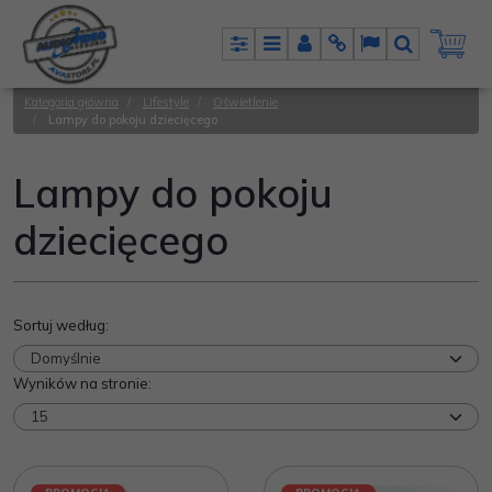
Panel
Menu
Panel
Info
Lang
Szukaj
Kategoria główna
/
Lifestyle
/
Oświetlenie
/
Lampy do pokoju dziecięcego
Lampy do pokoju
dziecięcego
Sortuj według
:
Wyników na stronie
: