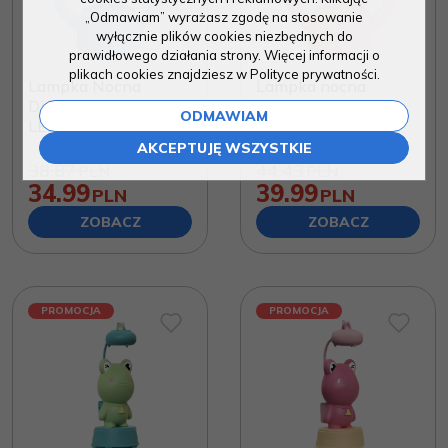
„Odmawiam” wyrażasz zgodę na stosowanie
wyłącznie plików cookies niezbędnych do
prawidłowego działania strony. Więcej informacji o
plikach cookies znajdziesz w Polityce prywatności.
Lampka Nocna
Lampka nocna
Dinozaur Niebieska –
dinozaur różowa
ODMAWIAM
LED 3D dla Dzieci
AKCEPTUJĘ WSZYSTKIE
38.87
44.43
PLN
PLN
34.99
39.99
PLN
PLN
ZOBACZ
ZOBACZ
PROMOCJA
PROMOCJA