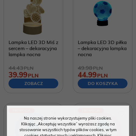
Lampka LED 3D Miś z
Lampka LED 3D piłka
sercem – dekoracyjna
– dekoracyjna lampka
lampka nocna
nocna
44.43
49.98
PLN
PLN
39.99
44.99
PLN
PLN
ZOBACZ
DO KOSZYKA
PROMOCJA
PROMOCJA
Na naszej stronie wykorzystujemy pliki cookies.
Klikając „Akceptuję wszystkie” wyrażasz zgodę na
stosowanie wszystkich typów plików cookies, w tym
cookies statystycznych i reklamowych. Klikając