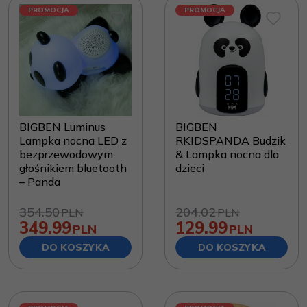
PROMOCJA
PROMOCJA
BIGBEN Luminus
BIGBEN
Lampka nocna LED z
RKIDSPANDA Budzik
bezprzewodowym
& Lampka nocna dla
głośnikiem bluetooth
dzieci
– Panda
354.50
204.02
PLN
PLN
349.99
129.99
PLN
PLN
DO KOSZYKA
DO KOSZYKA