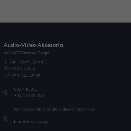
Audio-Video Akcesoria
WWNET Bożena Furgol
ul. Gen. Józefa Bema 3
47-400 Racibórz
NIP. 639-144-48-55
885 440 803
+32 / 70 00 300
tomasz.barylla@audio-video-akcesoria.pl
biuro@avastore.pl