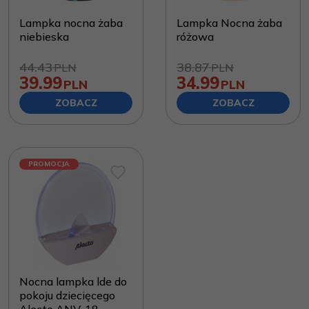
Lampka nocna żaba
Lampka Nocna żaba
niebieska
różowa
44.43
38.87
PLN
PLN
39.99
34.99
PLN
PLN
ZOBACZ
ZOBACZ
PROMOCJA
Nocna lampka lde do
pokoju dziecięcego