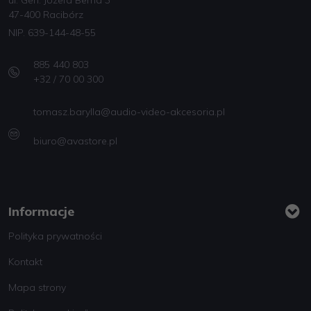
ul. Gen. Józefa Bema 3
47-400 Racibórz
NIP. 639-144-48-55
885 440 803
+32 / 70 00 300
tomasz.barylla@audio-video-akcesoria.pl
biuro@avastore.pl
Informacje
Polityka prywatności
Kontakt
Mapa strony