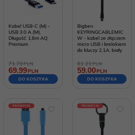
Kabel USB-C (M) -
Bigben
USB 3.0 A (M),
KEYRINGCABLEMIC
Długość: 1,8m AQ
W - kabel ze złączem
Premium
micro USB i brelokiem
do kluczy 2,1A, biały
71.70
61.21
PLN
PLN
69.99
59.00
PLN
PLN
DO KOSZYKA
DO KOSZYKA
PROMOCJA
PROMOCJA