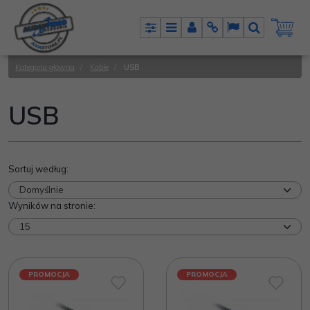
Panel
Menu
Panel
Info
Lang
Szukaj
Kategoria główna
/
Kable
/
USB
USB
Sortuj według
:
Wyników na stronie
:
PROMOCJA
PROMOCJA