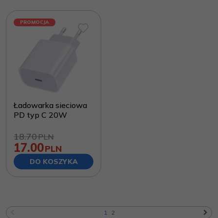
PROMOCJA
Ładowarka sieciowa
PD typ C 20W
18.70
PLN
17.00
PLN
DO KOSZYKA
1
2