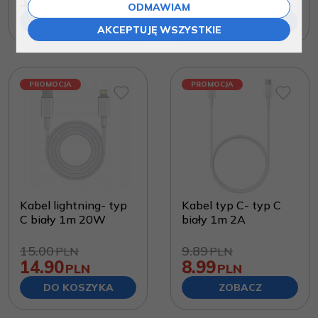
14.90
7.99
PLN
PLN
ODMAWIAM
DO KOSZYKA
ZOBACZ
AKCEPTUJĘ WSZYSTKIE
PROMOCJA
PROMOCJA
Kabel lightning- typ
Kabel typ C- typ C
C biały 1m 20W
biały 1m 2A
15.00
9.89
PLN
PLN
14.90
8.99
PLN
PLN
DO KOSZYKA
ZOBACZ