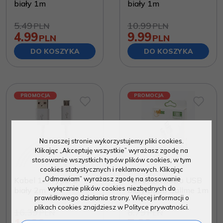
biały 1m
biały 1m
5.49
10.99
PLN
PLN
4.99
9.99
PLN
PLN
DO KOSZYKA
DO KOSZYKA
PROMOCJA
PROMOCJA
Na naszej stronie wykorzystujemy pliki cookies.
Klikając „Akceptuję wszystkie” wyrażasz zgodę na
stosowanie wszystkich typów plików cookies, w tym
cookies statystycznych i reklamowych. Klikając
„Odmawiam” wyrażasz zgodę na stosowanie
Kabel 1A Type-C
Kabel 2A micro USB
wyłącznie plików cookies niezbędnych do
biały 2m
biały BL90 Callme 1m
prawidłowego działania strony. Więcej informacji o
plikach cookies znajdziesz w Polityce prywatności.
16.39
8.79
PLN
PLN