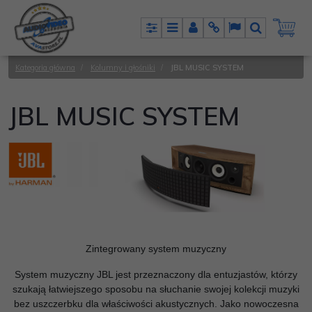
Panel
Menu
Panel
Info
Lang
Szukaj
Kategoria główna
/
Kolumny i głośniki
/
JBL MUSIC SYSTEM
JBL MUSIC SYSTEM
Zintegrowany system muzyczny
System muzyczny JBL jest przeznaczony dla entuzjastów, którzy
szukają łatwiejszego sposobu na słuchanie swojej kolekcji muzyki
bez uszczerbku dla właściwości akustycznych. Jako nowoczesna