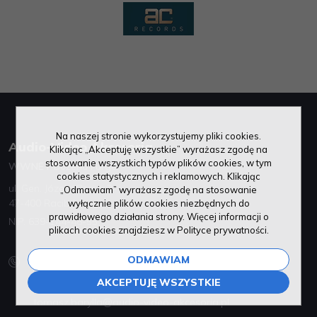
Na naszej stronie wykorzystujemy pliki cookies.
Audio-Video Akcesoria
Klikając „Akceptuję wszystkie” wyrażasz zgodę na
stosowanie wszystkich typów plików cookies, w tym
WWNET Bożena Furgol
cookies statystycznych i reklamowych. Klikając
ul. Gen. Józefa Bema 3
„Odmawiam” wyrażasz zgodę na stosowanie
47-400 Racibórz
wyłącznie plików cookies niezbędnych do
prawidłowego działania strony. Więcej informacji o
NIP. 639-144-48-55
plikach cookies znajdziesz w Polityce prywatności.
885 440 803
ODMAWIAM
+32 / 70 00 300
AKCEPTUJĘ WSZYSTKIE
tomasz.barylla@audio-video-akcesoria.pl