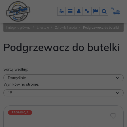
Panel
Menu
Panel
Info
Lang
Szukaj
Kategoria główna
/
Lifestyle
/
Zdrowie i uroda
/
Podgrzewacz do butelki
Podgrzewacz do butelki
Sortuj według
:
Wyników na stronie
:
PROMOCJA