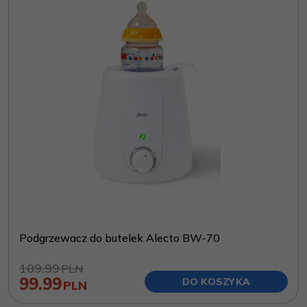
Podgrzewacz do butelek Alecto BW-70
109.99
PLN
99.99
DO KOSZYKA
PLN