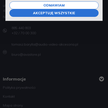
ODMAWIAM
ul. Gen. Józefa Bema 3
47-400 Racibórz
AKCEPTUJĘ WSZYSTKIE
NIP. 639-144-48-55
885 440 803
+32 / 70 00 300
tomasz.barylla@audio-video-akcesoria.pl
biuro@avastore.pl
Informacje
Polityka prywatności
Kontakt
Mapa strony