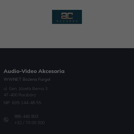
Audio-Video Akcesoria
WWNET Bożena Furgol
ul. Gen. Józefa Bema 3
47-400 Racibórz
NIP. 639-144-48-55
885 440 803
+32 / 70 00 300