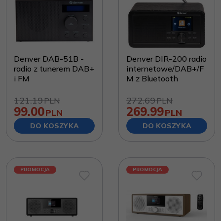
Denver DAB-51B -
Denver DIR-200 radio
radio z tunerem DAB+
internetowe/DAB+/F
i FM
M z Bluetooth
121.19
272.69
PLN
PLN
99.00
269.99
PLN
PLN
DO KOSZYKA
DO KOSZYKA
PROMOCJA
PROMOCJA