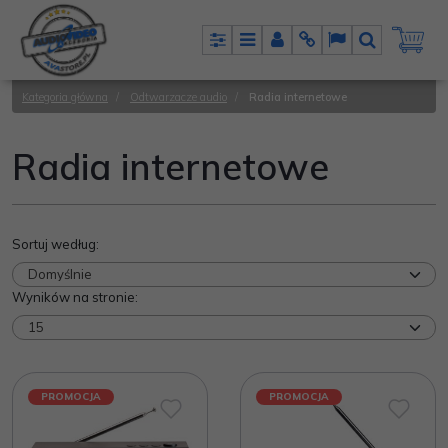
Panel
Menu
Panel
Info
Lang
Szukaj
Kategoria główna
/
Odtwarzacze audio
/
Radia internetowe
Radia internetowe
Sortuj według
:
Wyników na stronie
:
PROMOCJA
PROMOCJA