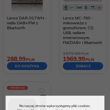
Lenco DAR-017WH -
Lenco MC-760 -
radio DAB+/FM z
mikrowieża z
Bluetooth
gramofonem, CD,
USB, radiem
internetowym,
FM/DAB+ i Bluetooth
1979.99
PLN
288.99
1969.99
PLN
PLN
DO KOSZYKA
ZOBACZ
PROMOCJA
Na naszej stronie wykorzystujemy pliki cookies.