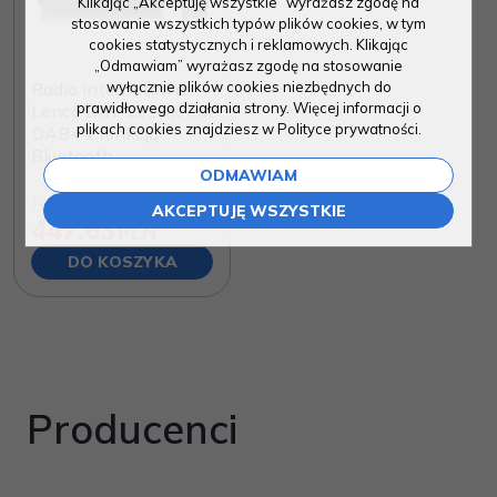
Klikając „Akceptuję wszystkie” wyrażasz zgodę na
stosowanie wszystkich typów plików cookies, w tym
cookies statystycznych i reklamowych. Klikając
„Odmawiam” wyrażasz zgodę na stosowanie
Radio internetowe
wyłącznie plików cookies niezbędnych do
prawidłowego działania strony. Więcej informacji o
Lenco DIR-121BK FM
plikach cookies znajdziesz w Polityce prywatności.
DAB+ z funkcją
Bluetooth
ODMAWIAM
509.99
PLN
AKCEPTUJĘ WSZYSTKIE
447.63
PLN
DO KOSZYKA
Producenci