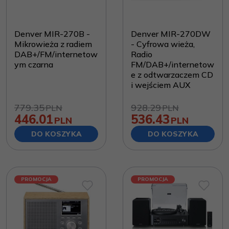
Denver MIR-270B -
Denver MIR-270DW
Mikrowieża z radiem
- Cyfrowa wieża,
DAB+/FM/internetow
Radio
ym czarna
FM/DAB+/internetow
e z odtwarzaczem CD
i wejściem AUX
779.35
928.29
PLN
PLN
446.01
536.43
PLN
PLN
DO KOSZYKA
DO KOSZYKA
PROMOCJA
PROMOCJA