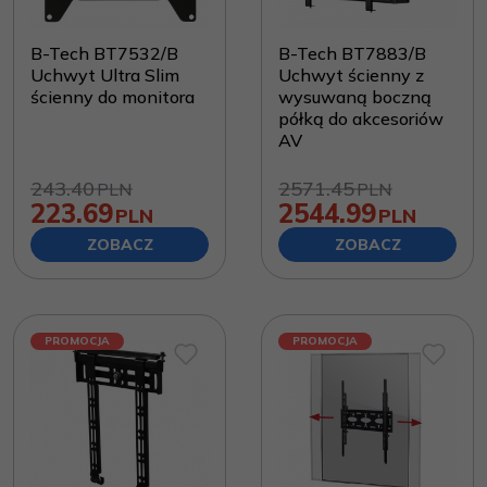
B-Tech BT7532/B
B-Tech BT7883/B
Uchwyt Ultra Slim
Uchwyt ścienny z
ścienny do monitora
wysuwaną boczną
półką do akcesoriów
AV
243.40
2571.45
PLN
PLN
223.69
2544.99
PLN
PLN
ZOBACZ
ZOBACZ
PROMOCJA
PROMOCJA