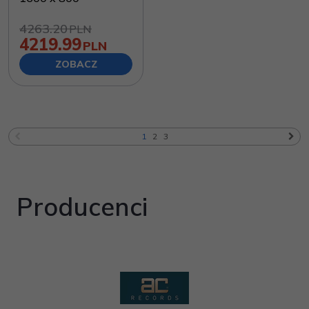
4263.20
PLN
4219.99
PLN
ZOBACZ
1
2
3
Producenci