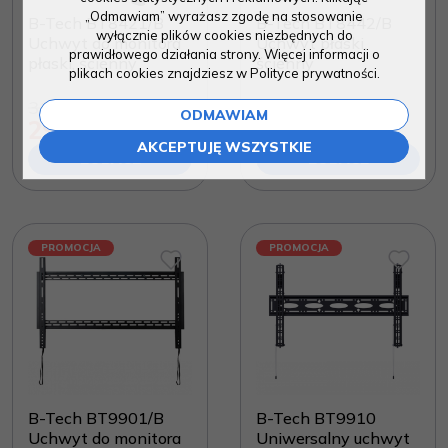
„Odmawiam” wyrażasz zgodę na stosowanie
B-Tech BT8421/B
B-Tech BT8442/B
wyłącznie plików cookies niezbędnych do
Uchwyt do monitora
Uchwyt płaski,
prawidłowego działania strony. Więcej informacji o
płaski, ścienny
ścienny
plikach cookies znajdziesz w Polityce prywatności.
314.10
456.51
PLN
PLN
ODMAWIAM
290.00
355.73
PLN
PLN
AKCEPTUJĘ WSZYSTKIE
ZOBACZ
ZOBACZ
PROMOCJA
PROMOCJA
B-Tech BT9901/B
B-Tech BT9910
Uchwyt do monitora
Uniwersalny uchwyt