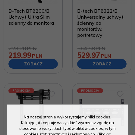
B-Tech BT8200/B
B-tech BT8322/B
Uchwyt Ultra Slim
Uniwersalny uchwyt
ścienny do monitora
ścienny do
monitorów,
portretowy
223.20
564.58
PLN
PLN
219.99
529.97
PLN
PLN
ZOBACZ
ZOBACZ
PROMOCJA
PROMOCJA
Na naszej stronie wykorzystujemy pliki cookies.
Klikając „Akceptuję wszystkie” wyrażasz zgodę na
stosowanie wszystkich typów plików cookies, w tym
cookies statystycznych i reklamowych. Klikając