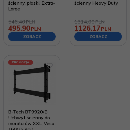
ścienny, płaski, Extra-
ścienny Heavy Duty
Large
546.40
1314.00
PLN
PLN
495.90
1126.17
PLN
PLN
ZOBACZ
ZOBACZ
PROMOCJA
B-Tech BT9920/B
Uchwyt ścienny do
monitorów XXL, Vesa
1600 x 800