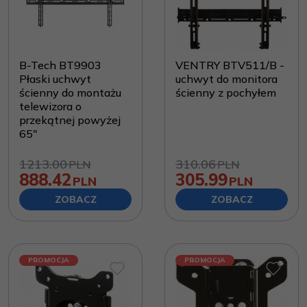
B-Tech BT9903
VENTRY BTV511/B -
Płaski uchwyt
uchwyt do monitora
ścienny do montażu
ścienny z pochyłem
telewizora o
przekątnej powyżej
65"
1213.00
310.06
PLN
PLN
888.42
305.99
PLN
PLN
ZOBACZ
ZOBACZ
PROMOCJA
PROMOCJA