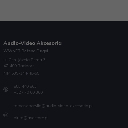
Audio-Video Akcesoria
WWNET Bożena Furgol
ul. Gen. Józefa Bema 3
47-400 Racibórz
NIP. 639-144-48-55
885 440 803
+32 / 70 00 300
tomasz.barylla@audio-video-akcesoria.pl
biuro@avastore.pl