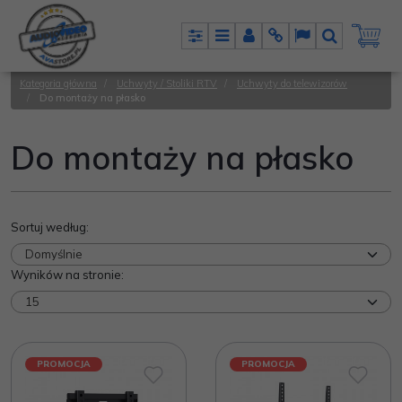
Panel
Menu
Panel
Info
Lang
Szukaj
Kategoria główna
/
Uchwyty / Stoliki RTV
/
Uchwyty do telewizorów
/
Do montaży na płasko
Do montaży na płasko
Sortuj według
:
Wyników na stronie
:
PROMOCJA
PROMOCJA