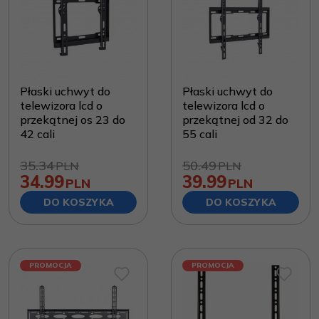
Płaski uchwyt do
Płaski uchwyt do
telewizora lcd o
telewizora lcd o
przekątnej os 23 do
przekątnej od 32 do
42 cali
55 cali
35.34
50.49
PLN
PLN
34.99
39.99
PLN
PLN
DO KOSZYKA
DO KOSZYKA
PROMOCJA
PROMOCJA