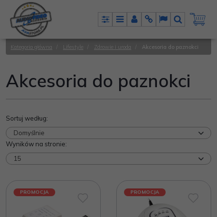
Panel
Menu
Panel
Info
Lang
Szukaj
Kategoria główna
/
Lifestyle
/
Zdrowie i uroda
/
Akcesoria do paznokci
Akcesoria do paznokci
Sortuj według
:
Wyników na stronie
:
PROMOCJA
PROMOCJA