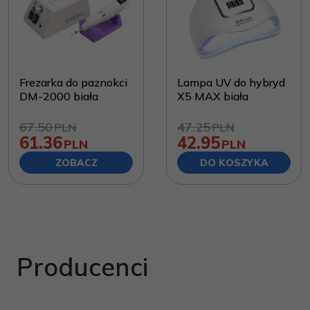
Frezarka do paznokci
Lampa UV do hybryd
DM-2000 biała
X5 MAX biała
67.50
47.25
PLN
PLN
61.36
42.95
PLN
PLN
ZOBACZ
DO KOSZYKA
Producenci