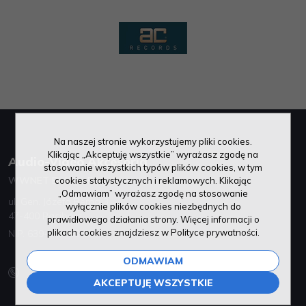
Na naszej stronie wykorzystujemy pliki cookies.
Klikając „Akceptuję wszystkie” wyrażasz zgodę na
Audio-Video Akcesoria
stosowanie wszystkich typów plików cookies, w tym
WWNET Bożena Furgol
cookies statystycznych i reklamowych. Klikając
„Odmawiam” wyrażasz zgodę na stosowanie
ul. Gen. Józefa Bema 3
wyłącznie plików cookies niezbędnych do
47-400 Racibórz
prawidłowego działania strony. Więcej informacji o
plikach cookies znajdziesz w Polityce prywatności.
NIP. 639-144-48-55
ODMAWIAM
885 440 803
+32 / 70 00 300
AKCEPTUJĘ WSZYSTKIE