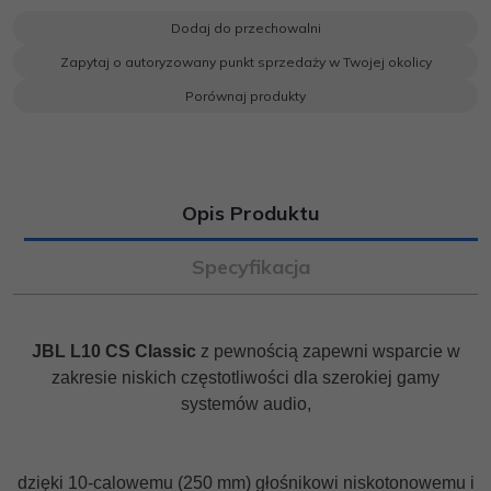
e
t
o
y
z
b
t
p
L
i
Dodaj do przechowalni
o
e
i
e
o
r
n
l
Zapytaj o autoryzowany punkt sprzedaży w Twojej okolicy
k
k
s
i
Porównaj produkty
ę
Opis Produktu
Specyfikacja
JBL L10 CS Classic
z pewnością zapewni wsparcie w
zakresie niskich częstotliwości dla szerokiej gamy
systemów audio,
dzięki 10-calowemu (250 mm) głośnikowi niskotonowemu i