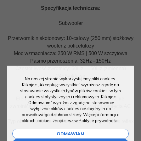
Specyfikacja techniczna:
Subwoofer
Przetwornik niskotonowy: 10-calowy (250 mm) stożkowy
woofer z policelulozy
Moc wzmacniacza: 250 W RMS | 500 W szczytowa
Pasmo przenoszenia: 32Hz - 150Hz
Częstotliwość zwrotnicy: 50Hz - 150Hz (zmienna)
24dB/oktawę
Na naszej stronie wykorzystujemy pliki cookies.
Klikając „Akceptuję wszystkie” wyrażasz zgodę na
stosowanie wszystkich typów plików cookies, w tym
Obsługa
cookies statystycznych i reklamowych. Klikając
Elementy sterujące: Automatyczne uruchomienie,
„Odmawiam” wyrażasz zgodę na stosowanie
zwrotnica, poziom wyjściowy, faza, wybór napięcia AC
wyłącznie plików cookies niezbędnych do
Przyłącza: LFE (typ RCA)
prawidłowego działania strony. Więcej informacji o
plikach cookies znajdziesz w Polityce prywatności.
Typ obudowy: Bass-Reflex poprzez tylne porty bas reflex
ODMAWIAM
Zasilanie