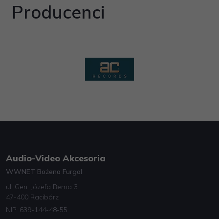
Producenci
Audio-Video Akcesoria
WWNET Bożena Furgol
ul. Gen. Józefa Bema 3
47-400 Racibórz
NIP. 639-144-48-55