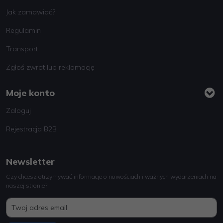
Jak zamawiać?
Regulamin
Transport
Zgłoś zwrot lub reklamację
Moje konto
Zaloguj
Rejestracja B2B
Newsletter
Czy chcesz otrzymywać informacje o nowościach i ważnych wydarzeniach na
naszej stronie?