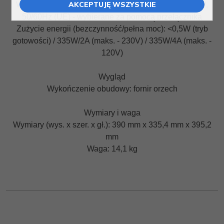
AKCEPTUJĘ WSZYSTKIE
Wymagane zasilanie: 120V, 60Hz (USA); 220V -240V,
50/60Hz (UE) - wybierane za pomocą przełącznika
Zużycie energii (bezczynność/pełna moc): <0,5W (tryb
gotowości) / 335W/2A (maks. - 230V) / 335W/4A (maks. -
120V)
Wygląd
Wykończenie obudowy: fornir orzech
Wymiary i waga
Wymiary (wys. x szer. x gł.): 390 mm x 335,4 mm x 395,2
mm
Waga: 14,1 kg