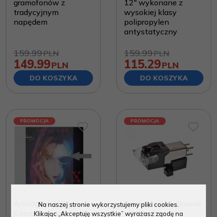
gramofonów z
12" wykonane z
tradycyjnym
wysokiej klasy
napędem
polipropylen
antystatyczny
159.99
159.99
PLN
PLN
149.99
115.29
PLN
PLN
DO KOSZYKA
DO KOSZYKA
PROMOCJA
PROMOCJA
Analogis 6090
Analogis Dark Groove
Na naszej stronie wykorzystujemy pliki cookies.
Koszulki zewnętrzne
- Wkładka
Klikając „Akceptuję wszystkie” wyrażasz zgodę na