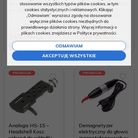
na okładki płyt
gramofonowa MM do
stosowanie wszystkich typów plików cookies, w tym
winylowych
gramofonów z
cookies statystycznych i reklamowych. Klikając
„Odmawiam” wyrażasz zgodę na stosowanie
mocowaniem 1/2"
wyłącznie plików cookies niezbędnych do
prawidłowego działania strony. Więcej informacji o
209.99
219.99
PLN
PLN
plikach cookies znajdziesz w Polityce prywatności.
149.00
209.99
PLN
PLN
DO KOSZYKA
DO KOSZYKA
ODMAWIAM
AKCEPTUJĘ WSZYSTKIE
PROMOCJA
PROMOCJA
Analogis HS-15 –
Demagnetyzer
Headshell Kosz
elektryczny do głowic
uchwyt do wkładki
magnetofonowych w