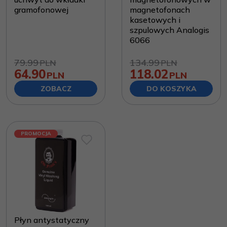
gramofonowej
magnetofonach
kasetowych i
szpulowych Analogis
6066
79.99
134.99
PLN
PLN
64.90
118.02
PLN
PLN
ZOBACZ
DO KOSZYKA
PROMOCJA
Płyn antystatyczny