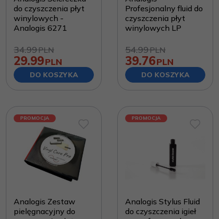
do czyszczenia płyt
Profesjonalny fluid do
winylowych -
czyszczenia płyt
Analogis 6271
winylowych LP
34.99
54.99
PLN
PLN
29.99
39.76
PLN
PLN
DO KOSZYKA
DO KOSZYKA
PROMOCJA
PROMOCJA
Analogis Zestaw
Analogis Stylus Fluid
pielęgnacyjny do
do czyszczenia igieł