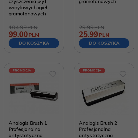
czyszczenia płyt
gramofonowych
winylowych igieł
gramofonowych
104.99
29.99
PLN
PLN
99.00
25.99
PLN
PLN
DO KOSZYKA
DO KOSZYKA
PROMOCJA
PROMOCJA
Analogis Brush 1
Analogis Brush 2
Profesjonalna
Profesjonalna
antystatyczna
antystatyczna