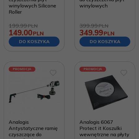
winylowych Silicone
winylowych
Roller
199.99
399.99
PLN
PLN
149.00
349.99
PLN
PLN
DO KOSZYKA
DO KOSZYKA
PROMOCJA
PROMOCJA
Analogis
Analogis 6067
Antystatyczne ramię
Protect it Koszulki
czyszczące do
wewnętrzne na płyty