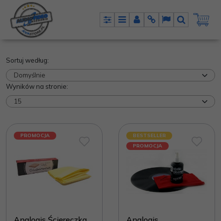
Panel
Menu
Panel
Info
Lang
Szukaj
Sortuj według
:
Wyników na stronie
:
PROMOCJA
BESTSELLER
PROMOCJA
Analogis Ściereczka
Analogis