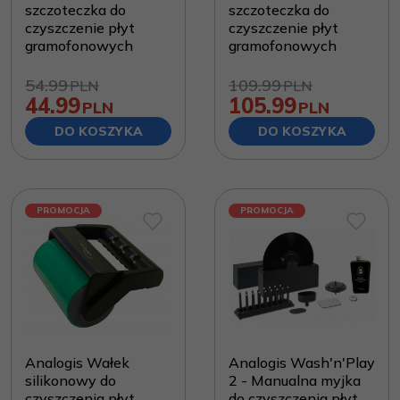
szczoteczka do
szczoteczka do
czyszczenie płyt
czyszczenie płyt
gramofonowych
gramofonowych
54.99
109.99
PLN
PLN
44.99
105.99
PLN
PLN
DO KOSZYKA
DO KOSZYKA
PROMOCJA
PROMOCJA
Analogis Wałek
Analogis Wash'n'Play
silikonowy do
2 - Manualna myjka
czyszczenia płyt
do czyszczenia płyt