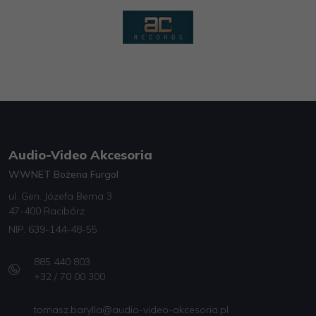
Audio-Video Akcesoria
WWNET Bożena Furgol
ul. Gen. Józefa Bema 3
47-400 Racibórz
NIP. 639-144-48-55
885 440 803
+32 / 70 00 300
tomasz.barylla@audio-video-akcesoria.pl