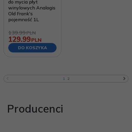
do mycia płyt
winylowych Analogis
Old Frank's
pojemność 1L
139.99
PLN
129.99
PLN
DO KOSZYKA
1
2
Producenci