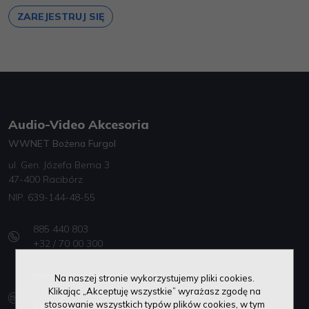
ZAREJESTRUJ SIĘ
Audio-Video Akcesoria
WWNET Bożena Furgol
ul. Gen. Józefa Bema 3
47-400 Racibórz
NIP. 639-144-48-55
885 440 803
+32 / 70 00 300
tomasz.barylla@audio-video-akcesoria.pl
Na naszej stronie wykorzystujemy pliki cookies.
Klikając „Akceptuję wszystkie” wyrażasz zgodę na
stosowanie wszystkich typów plików cookies, w tym
biuro@avastore.pl