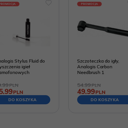
PROMOCJA
PROMOCJA
alogis Stylus Fluid do
Szczoteczka do igły,
yszczenia igieł
Analogis Carbon
ramofonowych
Needbrush 1
9.99
54.99
PLN
PLN
5.99
49.99
PLN
PLN
DO KOSZYKA
DO KOSZYKA