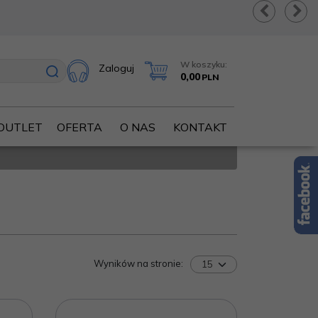
W koszyku:
Zaloguj
0,00
PLN
OUTLET
OFERTA
O NAS
KONTAKT
Wyników na stronie
: