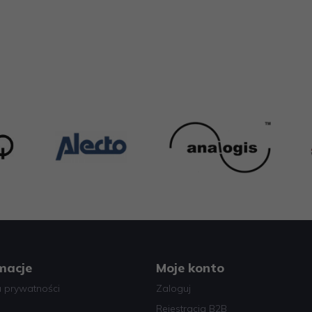
macje
Moje konto
a prywatności
Zaloguj
Rejestracja B2B