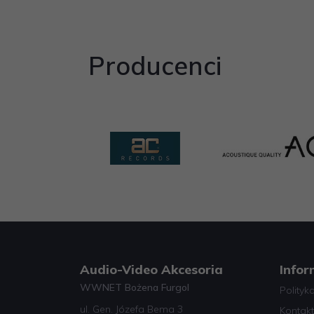
Producenci
Audio-Video Akcesoria
Infor
WWNET Bożena Furgol
Polityk
ul. Gen. Józefa Bema 3
Kontakt