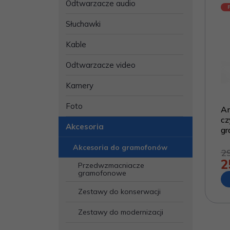
Odtwarzacze audio
Słuchawki
Kable
Odtwarzacze video
Kamery
Foto
An
cz
Akcesoria
g
Akcesoria do gramofonów
2
2
Przedwzmacniacze
gramofonowe
Zestawy do konserwacji
Zestawy do modernizacji