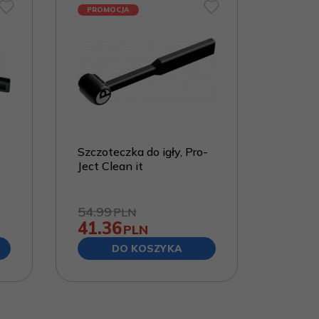
PROMOCJA
Szczoteczka do igły, Pro-
Ject Clean it
54.99
PLN
41.36
PLN
DO KOSZYKA