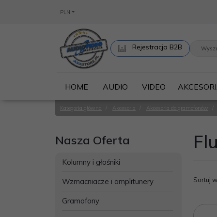
PLN
Rejestracja B2B
HOME
AUDIO
VIDEO
AKCESOR
Kategoria główna
/
Akcesoria
/
Akcesoria do gramofonów
/
Flu
Nasza Oferta
Kolumny i głośniki
Sortuj 
Wzmacniacze i amplitunery
Gramofony