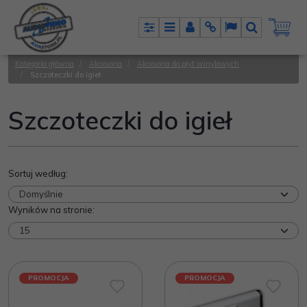
Panel
Menu
Panel
Info
Lang
Szukaj
Kategoria główna
/
Akcesoria
/
Akcesoria do płyt winylowych
/
Szczoteczki do igieł
Szczoteczki do igieł
Sortuj według
:
Wyników na stronie
:
PROMOCJA
PROMOCJA