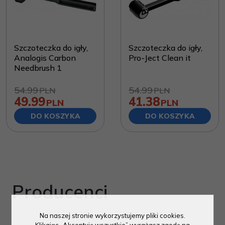
Szczoteczka do igły,
Szczoteczka do igły,
Analogis Carbon
Pro-Ject Clean it
Needbrush 1
54.99
54.99
PLN
PLN
49.99
41.38
PLN
PLN
DO KOSZYKA
DO KOSZYKA
Producenci
Na naszej stronie wykorzystujemy pliki cookies.
Klikając „Akceptuję wszystkie” wyrażasz zgodę na