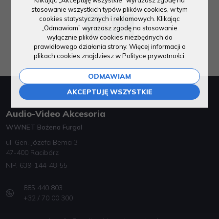
stosowanie wszystkich typów plików cookies, w tym
cookies statystycznych i reklamowych. Klikając
„Odmawiam” wyrażasz zgodę na stosowanie
wyłącznie plików cookies niezbędnych do
prawidłowego działania strony. Więcej informacji o
plikach cookies znajdziesz w Polityce prywatności.
ODMAWIAM
AKCEPTUJĘ WSZYSTKIE
Audio-Video Akcesoria
WWNET Bożena Furgol
ul. Gen. Józefa Bema 3
47-400 Racibórz
NIP. 639-144-48-55
885 440 803
+32 / 70 00 300