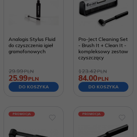
Analogis Stylus Fluid
Pro-Ject Cleaning Set
do czyszczenia igieł
- Brush It + Clean It -
gramofonowych
kompleksowy zestaw
czyszczący
29.99
123.42
PLN
PLN
25.99
84.00
PLN
PLN
DO KOSZYKA
DO KOSZYKA
PROMOCJA
PROMOCJA