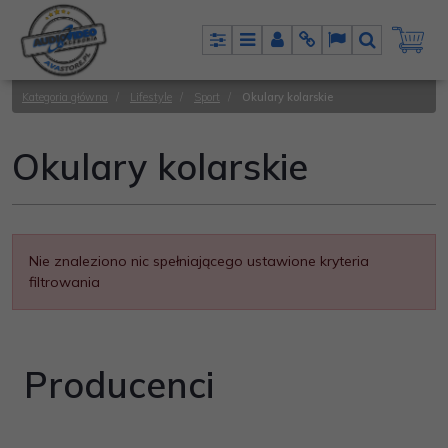
Panel
Menu
Panel
Info
Lang
Szukaj
Kategoria główna
/
Lifestyle
/
Sport
/
Okulary kolarskie
Okulary kolarskie
Nie znaleziono nic spełniającego ustawione kryteria
filtrowania
Producenci