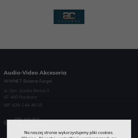
Audio-Video Akcesoria
WWNET Bożena Furgol
ul. Gen. Józefa Bema 3
47-400 Racibórz
NIP. 639-144-48-55
885 440 803
+32 / 70 00 300
Na naszej stronie wykorzystujemy pliki cookies.