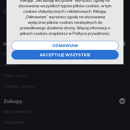
Klikając „Akceptuję wszystkie” wyrażasz zgodę na
tomasz.barylla@audio-video-akcesoria.pl
stosowanie wszystkich typów plików cookies, w tym
cookies statystycznych i reklamowych. Klikając
biuro@avastore.pl
„Odmawiam” wyrażasz zgodę na stosowanie
wyłącznie plików cookies niezbędnych do
prawidłowego działania strony. Więcej informacji o
plikach cookies znajdziesz w Polityce prywatności.
Informacje
ODMAWIAM
Polityka prywatności
AKCEPTUJĘ WSZYSTKIE
Kontakt
Mapa strony
Polityka „cookies”
Zakupy
Jak zamawiać?
Regulamin