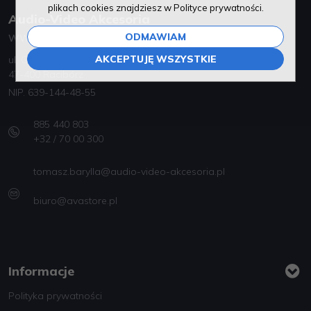
plikach cookies znajdziesz w Polityce prywatności.
Audio-Video Akcesoria
ODMAWIAM
WWNET Bożena Furgol
AKCEPTUJĘ WSZYSTKIE
ul. Gen. Józefa Bema 3
47-400 Racibórz
NIP. 639-144-48-55
885 440 803
+32 / 70 00 300
tomasz.barylla@audio-video-akcesoria.pl
biuro@avastore.pl
Informacje
Polityka prywatności