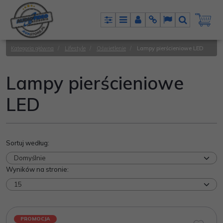
Panel
Menu
Panel
Info
Lang
Szukaj
Kategoria główna
/
Lifestyle
/
Oświetlenie
/
Lampy pierścieniowe LED
Lampy pierścieniowe
LED
Sortuj według
:
Wyników na stronie
:
PROMOCJA