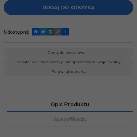
DODAJ DO KOSZYKA
Udostępnij
:
F
T
W
C
P
a
w
y
o
o
c
i
k
p
d
e
t
o
y
z
b
t
p
L
i
Dodaj do przechowalni
o
e
i
e
o
r
n
l
Zapytaj o autoryzowany punkt sprzedaży w Twojej okolicy
k
k
s
i
Porównaj produkty
ę
Opis Produktu
Specyfikacja