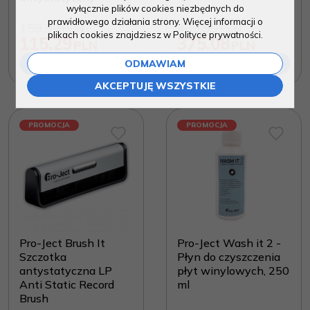
wyłącznie plików cookies niezbędnych do
prawidłowego działania strony. Więcej informacji o
159.99
409.99
PLN
PLN
plikach cookies znajdziesz w Polityce prywatności.
115.29
375.08
PLN
PLN
ODMAWIAM
DO KOSZYKA
DO KOSZYKA
AKCEPTUJĘ WSZYSTKIE
PROMOCJA
PROMOCJA
Pro-Ject Brush It
Pro-Ject Wash it 2 -
Szczotka
Płyn do czyszczenia
antystatyczna LP
płyt winylowych, 250
Anti Static Record
ml
Brush