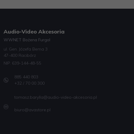
Audio-Video Akcesoria
WWNET Bożena Furgol
ul. Gen. Józefa Bema 3
47-400 Racibórz
NIP. 639-144-48-55
885 440 803
+32 / 70 00 300
tomasz.barylla@audio-video-akcesoria.pl
biuro@avastore.pl