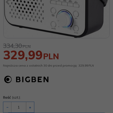
334,30
PLN
329,99
PLN
Najniższa cena z ostatnich 30 dni przed promocją:
329,99
PLN
Ilość
(szt.)
:
−
+