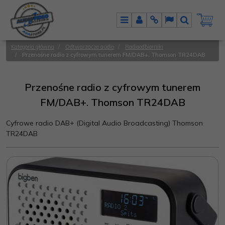
Menu
Panel
Info
Lang
Szukaj
Kategoria główna
/
Odtwarzacze audio
/
Radioodbiorniki
/
Przenośne radio z cyfrowym tunerem FM/DAB+. Thomson TR24DAB
Przenośne radio z cyfrowym tunerem
FM/DAB+. Thomson TR24DAB
Cyfrowe radio DAB+ (Digital Audio Broadcasting) Thomson
TR24DAB
<
>