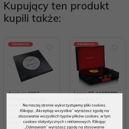
Kupujący ten produkt
kupili także:
PROMOCJA
PROMOCJA
Analogis 6067
Lenco TT-110BKRD -
Protect it Koszulki
gramofon z
wewnętrzne na płyty
głośnikami i
Na naszej stronie wykorzystujemy pliki cookies.
12" wykonane z
Bluetooth (czarno-
Klikając „Akceptuję wszystkie” wyrażasz zgodę na
wysokiej klasy
czerwony)
stosowanie wszystkich typów plików cookies, w tym
cookies statystycznych i reklamowych. Klikając
polipropylen
„Odmawiam” wyrażasz zgodę na stosowanie
antystatyczny