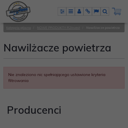
Panel
Menu
Panel
Info
Lang
Szukaj
Kategoria główna
/
NOWE PRODUKTY R2Invest
/
Nawilżacze powietrza
Nawilżacze powietrza
Nie znaleziono nic spełniającego ustawione kryteria
filtrowania
Producenci