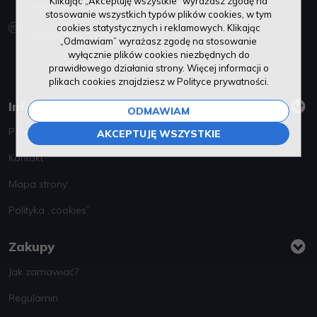
Klikając „Akceptuję wszystkie” wyrażasz zgodę na
tomasz.barylla@audio-video-akcesoria.pl
stosowanie wszystkich typów plików cookies, w tym
cookies statystycznych i reklamowych. Klikając
biuro@avastore.pl
„Odmawiam” wyrażasz zgodę na stosowanie
wyłącznie plików cookies niezbędnych do
prawidłowego działania strony. Więcej informacji o
plikach cookies znajdziesz w Polityce prywatności.
Informacje
ODMAWIAM
Polityka prywatności
AKCEPTUJĘ WSZYSTKIE
Kontakt
Mapa strony
Polityka „cookies”
Zakupy
Jak zamawiać?
Regulamin