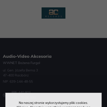
Audio-Video Akcesoria
WWNET Bożena Furgol
ul. Gen. Józefa Bema 3
47-400 Racibórz
NIP. 639-144-48-55
885 440 803
+32 / 70 00 300
Na naszej stronie wykorzystujemy pliki cookies.