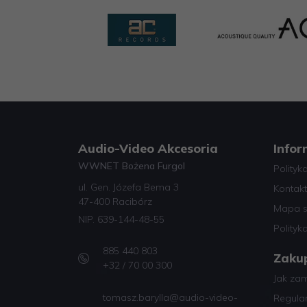
Audio-Video Akcesoria
Infor
WWNET Bożena Furgol
Polityk
ul. Gen. Józefa Bema 3
Kontakt
47-400 Racibórz
Mapa s
NIP. 639-144-48-55
Polityk
885 440 803
Zaku
+32 / 70 00 300
Jak za
tomasz.barylla@audio-video-
Regula