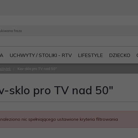
IA
UCHWYTY / STOLIKI - RTV
LIFESTYLE
DZIECKO
nábytek
/
Kov-sklo pro TV nad 50"
v-sklo pro TV nad 50"
znaleziono nic spełniającego ustawione kryteria filtrowania