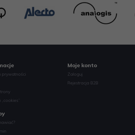
macje
Moje konto
a prywatności
Zaloguj
Rejestracja B2B
trony
a „cookies”
py
mawiać?
min