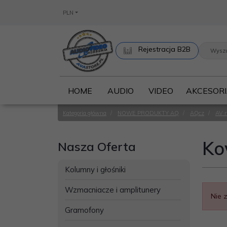
PLN
Rejestracja B2B
HOME
AUDIO
VIDEO
AKCESOR
Kategoria główna
/
NOWE PRODUKTY AQ
/
AQcz
/
AV 
Ko
Nasza Oferta
Kolumny i głośniki
Wzmacniacze i amplitunery
Nie 
Gramofony