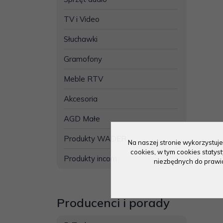
TV i Video
Słuchawki
Gramofony
Meble RTV
Akcesoria
AGD Małe
Produkty WADER
Na naszej stronie wykorzystuje
cookies, w tym cookies staty
Produkty incom
niezbędnych do prawidł
Producenci i porady